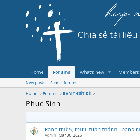
Home
Forums
What's new
Members
New posts
Search forums
Home
Forums
BAN THIẾT KẾ
Phục Sinh
Pano thứ 5, thứ 6 tuần thánh - pano
Admin
Mar 30, 2026