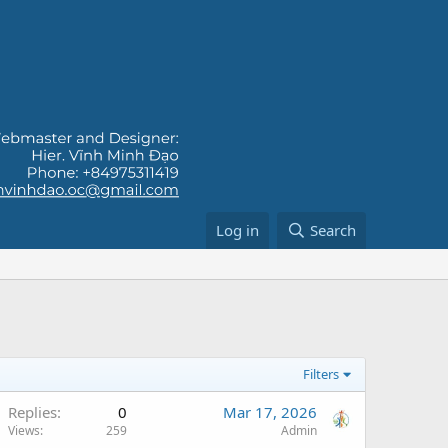
Log in
Search
Filters
Replies
0
Mar 17, 2026
Views
259
Admin