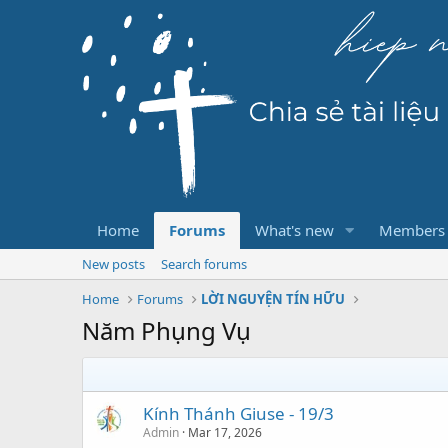
Home
Forums
What's new
Members
New posts
Search forums
Home
Forums
LỜI NGUYỆN TÍN HỮU
Năm Phụng Vụ
Kính Thánh Giuse - 19/3
Admin
Mar 17, 2026