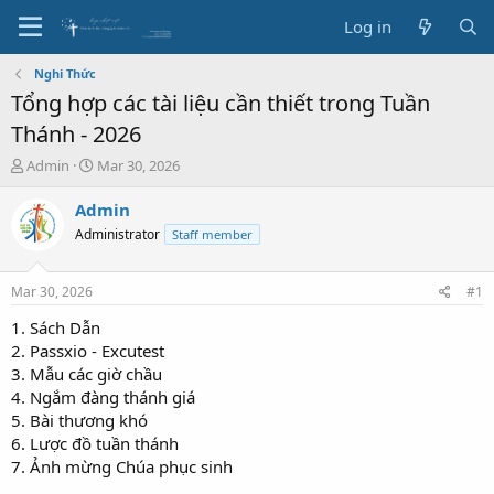
Log in
Nghi Thức
Tổng hợp các tài liệu cần thiết trong Tuần
Thánh - 2026
T
S
Admin
Mar 30, 2026
h
t
r
a
Admin
e
r
Administrator
Staff member
a
t
d
d
s
a
Mar 30, 2026
#1
t
t
a
e
1. Sách Dẫn
r
2. Passxio - Excutest
t
3. Mẫu các giờ chầu
e
4. Ngắm đàng thánh giá
r
5. Bài thương khó
6. Lược đồ tuần thánh
7. Ảnh mừng Chúa phục sinh