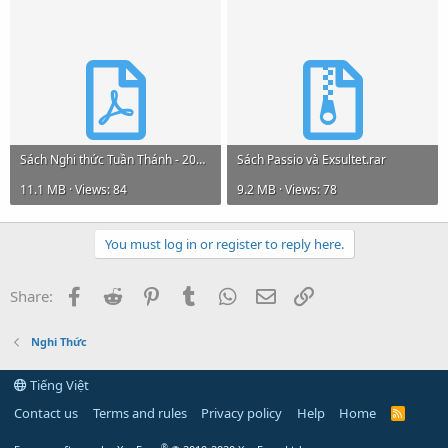
Sách Nghi thức Tuần Thánh - 2025.pdf
Sách Passio và Exsultet.rar
11.1 MB · Views: 84
9.2 MB · Views: 78
You must log in or register to reply here.
Facebook
Reddit
Pinterest
Tumblr
WhatsApp
Email
Link
Share:
Nghi Thức
Tiếng Việt
Contact us
Terms and rules
Privacy policy
Help
Home
R
S
S
®