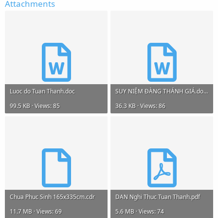
Attachments
Luoc do Tuan Thanh.doc
SUY NIỆM ĐÀNG THÁNH GIÁ.docx
99.5 KB · Views: 85
36.3 KB · Views: 86
Chua Phuc Sinh 165x335cm.cdr
DAN Nghi Thuc Tuan Thanh.pdf
11.7 MB · Views: 69
5.6 MB · Views: 74