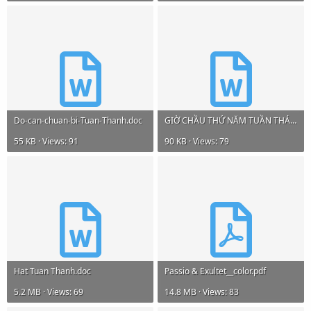
Do-can-chuan-bi-Tuan-Thanh.doc
GIỜ CHẦU THỨ NĂM TUẦN THÁNH TRÀNG LŨ 2025.doc
55 KB · Views: 91
90 KB · Views: 79
Hat Tuan Thanh.doc
Passio & Exultet__color.pdf
5.2 MB · Views: 69
14.8 MB · Views: 83