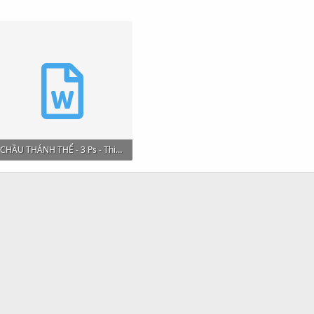
CHẦU THÁNH THỂ - 3 Ps - Thieu nhi.docx
18.6 KB · Views: 65