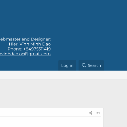
Log in
Search
n
#1