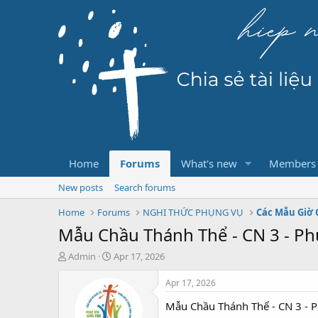
Home
Forums
What's new
Members
New posts
Search forums
Home
Forums
NGHI THỨC PHỤNG VỤ
Các Mẫu Giờ
Mẫu Chầu Thánh Thể - CN 3 - Ph
T
S
Admin
Apr 17, 2026
h
t
r
a
Apr 17, 2026
e
r
Mẫu Chầu Thánh Thể - CN 3 - P
a
t