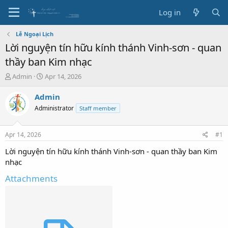
Log in
Lễ Ngoại Lịch
Lời nguyện tín hữu kính thánh Vinh-sơn - quan
thầy ban Kim nhạc
T
S
Admin
Apr 14, 2026
h
t
r
a
Admin
e
r
Administrator
Staff member
a
t
d
d
s
a
Apr 14, 2026
#1
t
t
a
e
Lời nguyện tín hữu kính thánh Vinh-sơn - quan thầy ban Kim
r
nhạc
t
e
Attachments
r