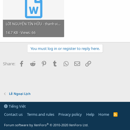
LỜI NGUYỆN TÍN HỮU - thanh vinhson.docx
14.7 KB · Views: 66
You must log in or register to reply here.
Facebook
Reddit
Pinterest
Tumblr
WhatsApp
Email
Link
Share:
Lễ Ngoại Lịch
Tiếng Việt
Contact us
Terms and rules
Privacy policy
Help
Home
R
S
S
®
Forum software by XenForo
© 2010-2020 XenForo Ltd.