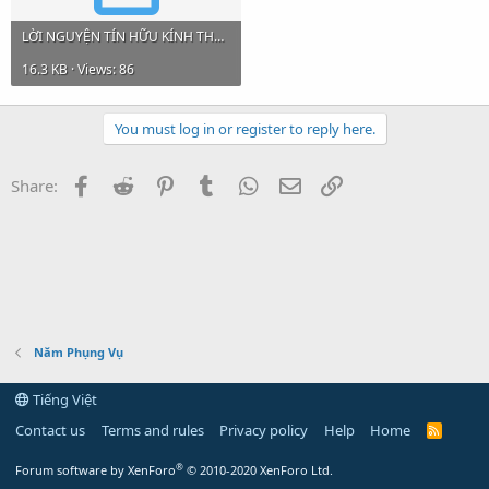
LỜI NGUYỆN TÍN HỮU KÍNH THÁNH GIUSE.docx
16.3 KB · Views: 86
You must log in or register to reply here.
Facebook
Reddit
Pinterest
Tumblr
WhatsApp
Email
Link
Share:
Năm Phụng Vụ
Tiếng Việt
Contact us
Terms and rules
Privacy policy
Help
Home
R
S
S
®
Forum software by XenForo
© 2010-2020 XenForo Ltd.