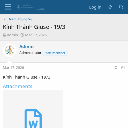
Log in
Năm Phụng Vụ
Kính Thánh Giuse - 19/3
T
S
Admin
Mar 17, 2026
h
t
r
a
Admin
e
r
Administrator
Staff member
a
t
d
d
s
a
Mar 17, 2026
#1
t
t
a
e
Kính Thánh Giuse - 19/3
r
Attachments
t
e
r